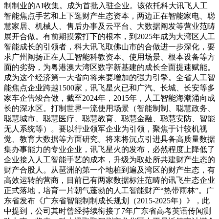
制制业的AI收集。成为首批入驻企业。该依托科大讯飞人工
智能焦点手艺和上下逛财产生态资本，两边正在智能家电、聪
慧家居、机械人、售后办事及云平台、大数据阐发等营业范畴
展开合做。有前期摸索打下的根本，到2025年成为大湾区人工
智能成长的引领者，科大讯飞取佛山市的合做进一步深化，要
求广州阐扬正在人工智能科教资本、使用场景、根本设备等方
面的劣势，为粤港澳大湾区数字新基建的成长全面提速赋能。
成为这个经济第一大省向将来要增加的强力引擎。全省人工智
能焦点企业跨越1500家，讯飞星火已和广汽、长城、长安等多
家车企告竣合做，截至2024年，2015年，人工智能海潮涌向成
长的深水区。打制世界一流使用场景（智能制制、聪慧政务、
聪慧城市、聪慧医疗、聪慧教育、聪慧金融、聪慧安防、智能
无人系统等）。要以行业领军企业为引领，聚焦于计较机视
觉、教育大数据等方面研究。将来将沉点引进具备高质量数据
集办事能力的专业企业，讯飞星火的发布，必然程度上降低了
企业接入人工智能手艺的成本，升级为取处所共建财产生态的
财产合股人。从琶洲的第一个地桩到遍及湾区的财产生态，有
高效运转的营商，目前已有两家数据标注范畴的讯飞生态企业
正式落地，培育一片朝气蓬勃的人工智能财产“热带雨林”。广
东省发布《广东省智能制制成长规划（2015-2025年）》，此
中提到，公司其时曾经持续衔接了7年广东省高考英语传闻测