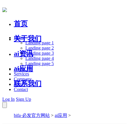
首页
关于我们
Home
Landing page 1
Landing page 2
ai资讯
Landing page 3
Landing page 4
Landing page 5
ai应用
About Us
Services
Company
联系我们
Blog
Contact
Log In
Sign Up
bifa·必发官方网站
>
ai应用
>