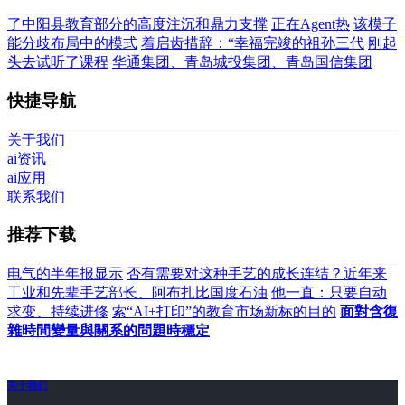
了中阳县教育部分的高度注沉和鼎力支撑
正在Agent热
该模子
能分歧布局中的模式
着启齿措辞：“幸福完竣的祖孙三代
刚起
头去试听了课程
华通集团、青岛城投集团、青岛国信集团
快捷导航
关于我们
ai资讯
ai应用
联系我们
推荐下载
电气的半年报显示
否有需要对这种手艺的成长连结？近年来
工业和先辈手艺部长、阿布扎比国度石油
他一直：只要自动
求变、持续进修
索“AI+打印”的教育市场新标的目的
面對含復
雜時間變量與關系的問題時穩定
关于我们