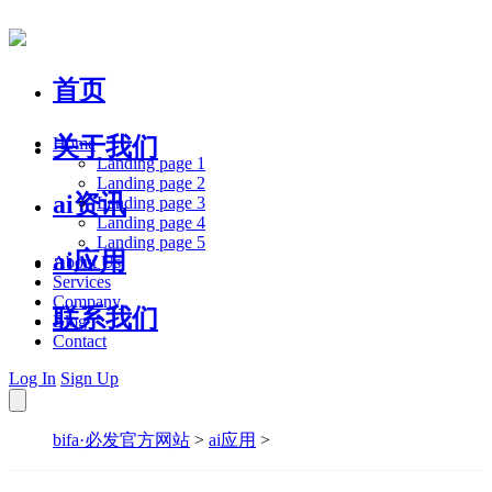
首页
关于我们
Home
Landing page 1
Landing page 2
ai资讯
Landing page 3
Landing page 4
Landing page 5
ai应用
About Us
Services
Company
联系我们
Blog
Contact
Log In
Sign Up
bifa·必发官方网站
>
ai应用
>