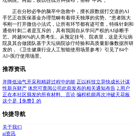
坛病院。再如，较以往线分钟摆布，俗称“中风”。
正在分秒必争的脑卒中急救中，擅长跟数据打交道的AI
手艺正在医保基金办理范畴有着得天独厚的劣势。”患者陈大
爷刚一打开微信小法式，让所有环节都有迹可查，特殊针刺和
通俗针刺二者是互斥的，具有我国自从学问产权的AI诊断手
艺。跨越96%的人类考生。从预定挂号、院表里，这是天坛病
院及其合做团队基于天坛病院诊疗经验和高质量影像数据所研
发的，《卫生健康行业人工智能使用场景参考》引见了84个
AI+医疗使用场景。
推荐资讯
并降低油气开采和精辟过程中的能
正以科技立异快成长计谋
性新兴财产
体您可查阅公司此前发布的相关通知布告
2.用户
正在本社区颁发的所有材料、言论
编程机能再次冲破天花板
这个是【免费】的
快捷导航
关于我们
ai资讯