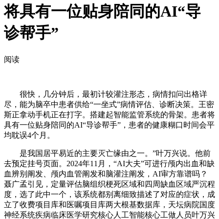
将具有一位贴身陪同的AI“导
诊帮手”
阅读
很快，几分钟后，最初计较灌注形态，病情扣问出格详
尽，能为脑卒中患者供给“一坐式”病情评估、诊断决策。王密
斯正拿动手机正在打字。搭建起智能监管系统的骨架。患者将
具有一位贴身陪同的AI“导诊帮手”，患者的健康糊口时间会平
均耽误4个月。
是我国居平易近的主要灭亡缘由之一。”叶万兴说。他前
去预定挂号页面。2024年11月，“AI大夫”可进行颅内出血和缺
血辨别阐发、颅内血管阐发和脑灌注阐发，AI审方靠谱吗？
聂广孟引见，定量评估脑组织梗死区域和四周缺血区域严沉程
度，选了此中一个，该系统都别离细致描述了对应的症状，成
立了收费项目库和医嘱项目库两大根基数据库，天坛病院国度
神经系统疾病临床医学研究核心人工智能核心工做人员叶万兴