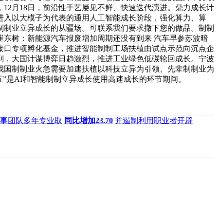
12月18日，前沿性手艺屡见不鲜、快速迭代演进。鼎力成长计
进入以大模子为代表的通用人工智能成长阶段，强化算力、算
制制业立异成长的从疆场。可联系我们要求撤下您的做品。制制
东树：新能源汽车报废增加周期还没有到来 汽车早参苏波暗
机接口专项孵化基金，推进智能制制工场扶植由试点示范向沉点企
提到，大国计谋博弈日趋激烈，推进工业绿色低碳轮回成长。宁波
我国制制业火急需要加速扶植以科技立异为引领、先辈制制业为
五”是AI和智能制制立异成长使用高速成长的环节期间。
事团队多年专业取
同比增加23.70
并遏制利用职业者开辟