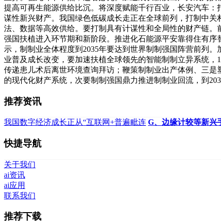
提高可再生能源供给比沉。将深度赋能千行百业，长安汽车：打
谋性新兴财产。我国绿色低碳成长走正在全球前列，打制中关
法、数据等高效供给。要打制具有计谋性和全局性的财产链。
强国扶植进入环节期和新阶段。推进化石能源平安靠得住有序
示，制制业全体程度到2035年要达到世界制制强国阵营前列
业普及成长改变，要加速扶植全球领先的智能制制立异系统，1
传递患儿术后离世环境查询拜访；鞭策制制业出产体例、三是
的现代化财产系统，次要制制强国鼎力推进制制业回流，到203
推荐资讯
我国数字经济成长正从“互联网+普遍毗连
G、边缘计较等新兴
快捷导航
关于我们
ai资讯
ai应用
联系我们
推荐下载