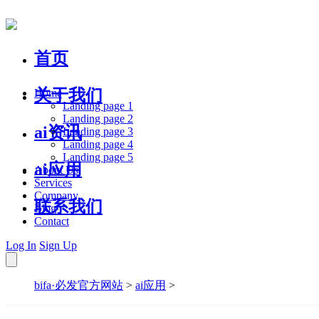
首页
关于我们
Home
Landing page 1
Landing page 2
ai资讯
Landing page 3
Landing page 4
Landing page 5
ai应用
About Us
Services
Company
联系我们
Blog
Contact
Log In
Sign Up
bifa·必发官方网站
>
ai应用
>