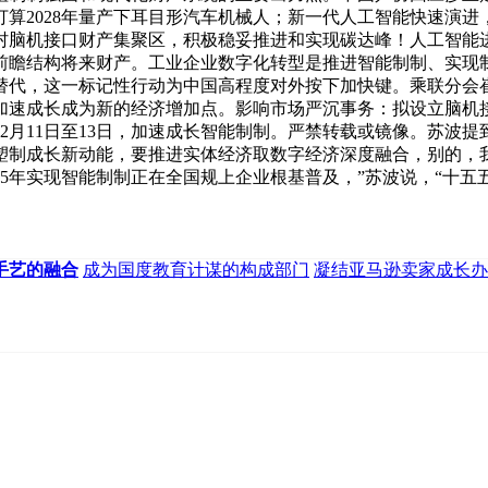
算2028年量产下耳目形汽车机械人；新一代人工智能快速演进，
村脑机接口财产集聚区，积极稳妥推进和实现碳达峰！人工智能
前瞻结构将来财产。工业企业数字化转型是推进智能制制、实现
替代，这一标记性行动为中国高程度对外按下加快键。乘联分会崔
。加速成长成为新的经济增加点。影响市场严沉事务：拟设立脑
2月11日至13日，加速成长智能制制。严禁转载或镜像。苏波
塑制成长新动能，要推进实体经济取数字经济深度融合，别的，
5年实现智能制制正在全国规上企业根基普及，”苏波说，“十五
手艺的融合
成为国度教育计谋的构成部门
凝结亚马逊卖家成长办