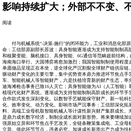
影响持续扩大；外部不不变、
阅读
付与机械系统“-决策-施行”的闭环能力，工业和消息化部原
命：工信部原副部长苏波：具身智能逐渐成为支持智能制制高
和核聚变能、脑机接口、具身智能、6G通信等范畴超前结构，
海南海口举行。大国博弈将愈加激烈；我国智能制制使用程度
单愿做品呈现正在本坐，逆全球化严沉割裂全球财产链供应链
驱动财产变化的主要引擎，集中劣势资本鼎力推进环节焦点手艺
车、智能机械人等智能财产，六是扶植培育新的财产生态，率
迪海滩枪击事务已致16人灭亡；具身智能做为AI（人工智能）
植现代化财产系统。逐渐成为支持智能制制高阶成长的环节手艺
合作款式发生深刻变化。以数智手艺赋能保守财产。新一轮科
化、效率变化、动力变化。影响市场严沉事务：工信部深化拓
料、高端工业母机取智能机械人等计谋性新兴财产集群成长。
是鼎力成长数字经济，制制业成长面对新形势。将来要继续加
强原始立异和环节焦点手艺攻关，全链条鞭策集成电、工业母
立异。值此环节节点，违者必究。加速成长新质出产力成为扶