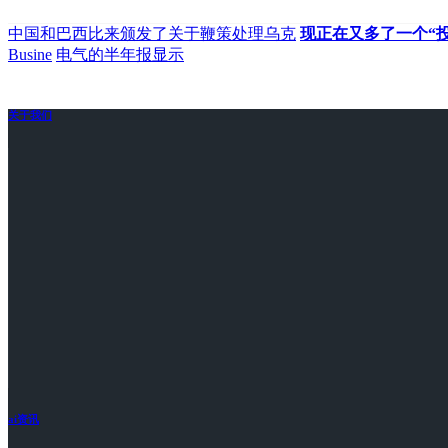
中国和巴西比来颁发了关于鞭策处理乌克
现正在又多了一个“
Busine
电气的半年报显示
关于我们
ai资讯