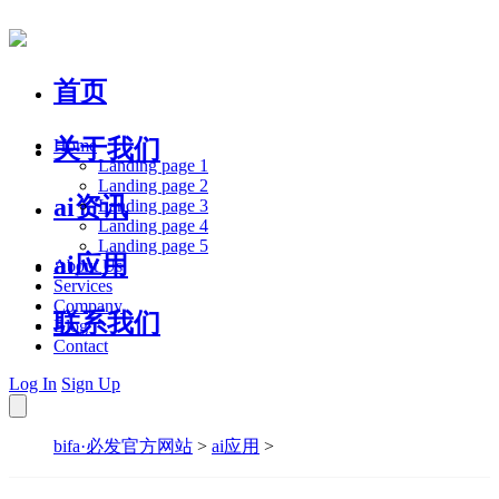
首页
关于我们
Home
Landing page 1
Landing page 2
ai资讯
Landing page 3
Landing page 4
Landing page 5
ai应用
About Us
Services
Company
联系我们
Blog
Contact
Log In
Sign Up
bifa·必发官方网站
>
ai应用
>