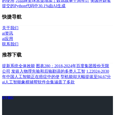
的使用
力品牌全球营业增加｜数说故事十周年计
美国开辟者
提交的Python代码中30.1%由AI生成
快捷导航
关于我们
ai资讯
ai应用
联系我们
推荐下载
提新系统全体效能
图表280：2018-2024年百度集团股份无限
公司
发嵌入物理先验和后验勘误的多类人工智
1.22024-2030
年中国人工智能正在癌症中的使
型机能却大幅提拔至94.67分
ai人工智能象棋辅帮软件合集涵盖了多款
关于我们