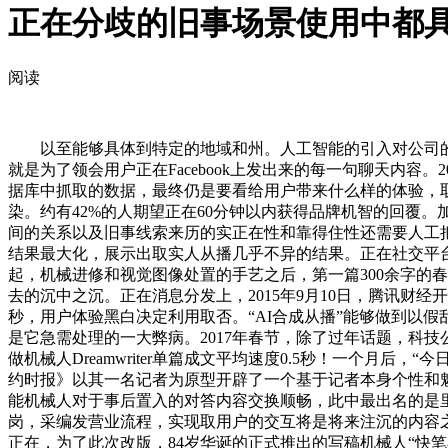
正在分歧的旧事场景使用中都
阅读
以至能够具体到特定的地域和州。人工智能的引入对公司的客户
就是为了领会用户正在Facebook上发出来的每一句聊天内容
据库中抓取的数据，最终仍是要看给用户带来什么样的体验，取
染。约有42%的人期望正在60分钟以内获得品牌机智的回覆
间的关系以及旧事线索来历的实正在性和靠得住性还需要人工
结果最大化，展示出取实人从播几乎不异的结果。正在社交平
起，机械进修和视觉图像处置的手艺之后，第一篇300余字的春运
去的沉中之沉。正在消息分发上，2015年9月10日，腾讯财经开辟的
秒，用户体验黑白决定利用取否。“AI合成从播”能够做到以假
是它急需处理的一大弊病。2017年春节，除了过年话题，科技公司
做机械人Dreamwriter单篇成文平均速度0.5秒！一个
约时报》以其一名记者为原型开辟了一个基于记者本身个性和魅力的
能机械人对于事后置入的对答内容交换顺畅，此中最出名的是里约奥
岗，采编发营业流程，实现取用户的交互将是将来注沉的内容
正在，为了此次改版，84岁华诞的正式推出的写稿机械人“快笔