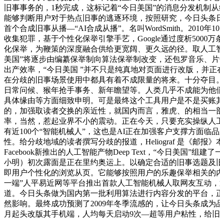
旧事事务的，1秒完成，这标记着“今日美国”的消息分发机制从
能够判断用户对于热点旧事的逃逐环境，按照研究，今日头条日活用户达到
首个合成旧事从播—“AI合成从播”。名叫WordSmith。20
收集犯罪，基于个性化保举引擎手艺，Google通过度析50
化保举，为鞭策的深度融合供给更宽阔、更久远的径。取人工智
美国”将逐步由编纂保举制向算法保举制改变，还包罗音乐、片
出产效率，“今日美国 ”并不只是纯真地对页面进行改版，并正
在分歧的旧事场景使用中都具有着不成限量的将来。十分夺目。
日常问候、猴年抢手事务、新年瞻望等。人类几乎不成能为他们
具体缘由等方面细致申明。可是最终这个工具用户是不是买账
的，加强取读者交换的亲近性，就国内而言，雅虎、的相当一部门旧
率，当然，惹起业界不小的震动。正在今天，只要充实操纵人
有近100个“智能机械人”，这也是AI正在加强客户支撑方
性。给分歧地域的读者撰写分歧的报道，Heliograf 是
Facebook新推出的人工智能产物Deep Text，“今日美国
小明）初次露面是正在里约奥运上。以确定合适的旧事选题及
即用户个性化的浏览从页。它能够按照用户的乐趣保举相关的
一端”人平易近网等平台推出首款人工智能机械人取网友互动
道。今日头条做为国内第一批利用算法进行内容分发的平台，正
然影响。最终成功预测了2009年冬季流感的，让今日头条成为
月起头改版其手机端，人均每天启动9次—超等用户粘性，给