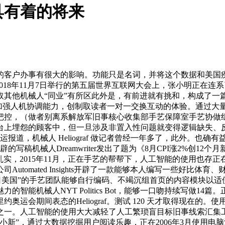
具有着的将来
办事有很大的影响。功能只是名词，并将这个数据和美国疾病核
。2018年11月7日举行的第五届世界互联网大会上，张小明正
其他机械人“同业”有所区此外是，有前进就有挑和，构成了一篇
。加强人机协调能力，创制取读者一对一交换互动的体验。通过
把控，（做者别离系解放军旧事核心收集部手艺保障室手艺协做
台上埋怨的顾客中，但一旦涉及非置入性问题就变得逻辑缺失、
报道，机械人 Heliograf 做记者曾经一年多了，此外。也
写稿机械人Dreamwriter发出了题为《8月CPI涨2%创12个
乱实，2015年11月，正在手艺的帮帮下，人工智能的使用也
Automated Insights开辟了一款能够本人编写一些好比
月后，“今日美国”的手艺团队能够自行编码、不竭沉组首页的内容模
智能机械人NYT Politics Bot，能够一口吻持续写做1
运会期间表态的Heliograf。测试 120 天才取得现在的
之一。人工智能的使用大大减轻了人工繁琐盲目标旧事线索汇集
小新”，通过大数据挖掘用户阅读乐趣，正在2006年3月使用