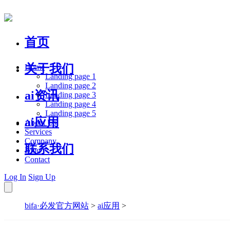
首页
关于我们
Home
Landing page 1
Landing page 2
ai资讯
Landing page 3
Landing page 4
Landing page 5
ai应用
About Us
Services
Company
联系我们
Blog
Contact
Log In
Sign Up
bifa·必发官方网站
>
ai应用
>