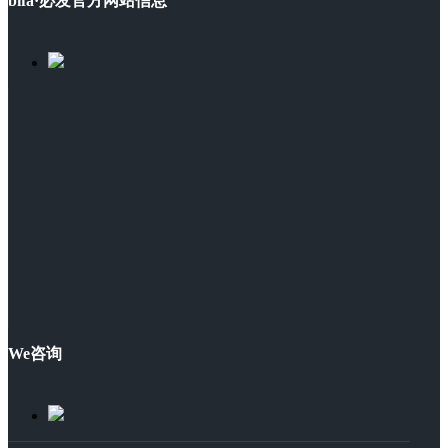
bifa·必发官方网站信息
We咨询