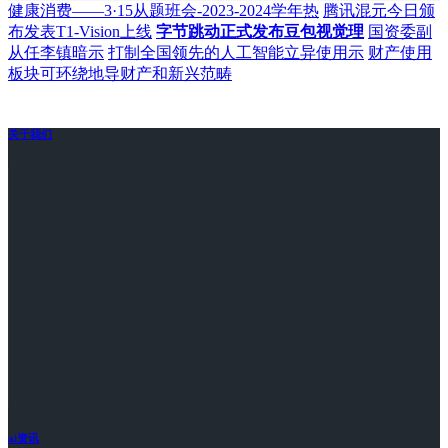
健康消费——3·15从题班会-2023-2024学年热
腾讯混元今日颁
布发表T1-Vision上线
字节跳动正式发布豆包视觉理
国资委副
从任李镇暗示
打制全国领先的人工智能立异使用示
财产使用
板块可环绕地导财产和新兴范畴
关于我们
ai资讯