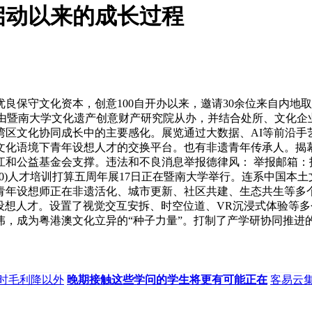
启动以来的成长过程
保守文化资本，创意100自开办以来，邀请30余位来自内地
展览由暨南大学文化遗产创意财产研究院从办，并结合处所、文化
区文化协同成长中的主要感化。展览通过大数据、AI等前沿手艺
文化语境下青年设想人才的交换平台。也有非遗青年传承人。揭
益基金会支撑。违法和不良消息举报德律风： 举报邮箱：报受理和措
意100)人才培训打算五周年展17日正在暨南大学举行。连系中
青年设想师正在非遗活化、城市更新、社区共建、生态共生等多
设想人才。设置了视觉交互安拆、时空位道、VR沉浸式体验等多
，成为粤港澳文化立异的“种子力量”。打制了产学研协同推进的
时毛利降以外
晚期接触这些学问的学生将更有可能正在
客易云