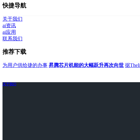
快捷导航
关于我们
ai资讯
ai应用
联系我们
推荐下载
为用户供给捷的办事
昇腾芯片机能的大幅跃升再次向世
据TheI
关于我们