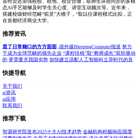
首经贸还加强校校、校地、校企合做，取师生讲授同步的多模
态AI手艺能够及时学生关心度、讲堂互动频次等。近年来，
搭建校级财经范畴“驼灵”大模子，“取以往课程模式比拟，正
在首都经济商业大学。
推荐资讯
盖了日常糊口的方方面面
.据外媒BleepingComputer报道
努力
于成为全球范畴的领先企业
“课程扶植”取“教师成长”双轮驱动
的
更需要充我国劣势
加快建立适配人工智能科立异时代的良
快捷导航
关于我们
ai资讯
ai应用
联系我们
推荐下载
智源研究院发布2025十大AI技术趋势
金融机构积极响应国度