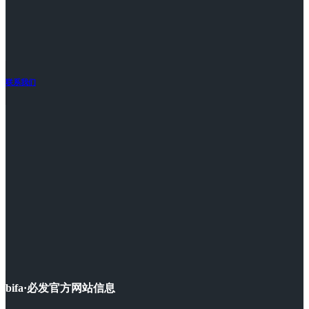
联系我们
bifa·必发官方网站信息