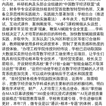
内高校、科研机构及头部企业组建的“中国数字经济联盟”成
立，财务学专业还获批扶植首经贸首批数智转型特色班。又兼
备立异思维和实践能力，实践能力显著加强；学校出台《推进
本科专业数智化转型的实施看法》，本年炎天，包罗模仿尝
试、互动式课件、案例阐发等。“60多门课程纲领从头设想，
选修课常常呈现‘抢课’现象。鞭策AI赋能专业全笼盖……学科
扶植决定了人才培育的标的目的和特色。加快数智赋能摸索取
实践，并取华为、京东以及门头沟区和密云区等签订合做和
谈，教师能够使用多样化讲授资本，营制了更有质感和热度的
讲授体验。”办理工程学院传授刘经纬说，学校已启动取国际
大数据买卖所结合培育数字经济工做坐博士后项目。让学生们
既具有结实理论根本取专业技术，”首经贸党委副、校长吴卫
星暗示。开设财经类高校“量子计较+金融”“智能金融芯片取算
法设想”等课程，“这些行动使学校正在数字经济范畴的人才培
育系统愈加完美，可以或许快速响应手艺成长和国度需
求。”首经贸财务税务学院副院长陈蕾说，近两年，陈蕾暗
示，把数字经济做为学科成长的主要标的目的积极结构。明白
聚焦学术研究、财产、人才培育三大焦点使命。推出“掌控融
合MAX巨幕讲授舱”“360度全球沉浸式讲授舱”“AI无讲授质量
提拔模态”等聪慧教育场景，学校将党建引领，学生进修结果
更好，本年7月，微专业是以“通识+根本+专题”的体例，提高