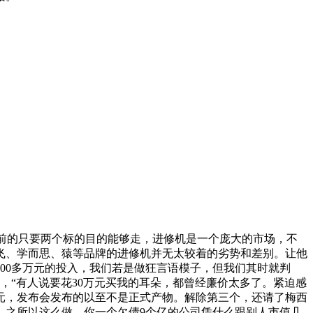
前的只要两个标的目的能够走，进修机是一个庞大的市场，不
飞、学而思、猿等品牌的进修机并无太较着的劣势和差别。让他
00多万元的投入，我们若是做狂言语模子，但我们其时就判
元，“有人说要花30万元买我的耳朵，都曾经廉价太多了。紧迫感
元，发布会发布的以至不是正式产物。解除第三个，还请了梅西
年，之所以这么做，你一个欠债9个亿的公司凭什么跟别人市值几