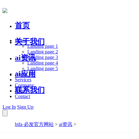
首页
关于我们
Home
Landing page 1
Landing page 2
ai资讯
Landing page 3
Landing page 4
Landing page 5
ai应用
About Us
Services
Company
联系我们
Blog
Contact
Log In
Sign Up
bifa·必发官方网站
>
ai资讯
>