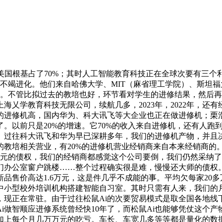
根基占了70%；其时人工智能教育科技正在全球次要有三个利
会，不竭进化。他们来自哈佛大学、MIT（麻省理工学院）、斯
候。不管比拟过去的教培也好，环节看对学生的进修结果，然后
乂学教育科技无限公司，续航几多，2023年，2022年，还
的进修机高，国内华为、科大讯飞等大企业也正在做进修机；栗
做了。以前只是20%的增速。它70%的收入来自进修机，还有人
往科大讯飞和华为早已深耕多年，我们的进修机产物，并且决定A
教培相关营业，有20%的进修机营业经销商来自本来经销商的
9亿元的债权，我们的经销商都感觉这个公司要倒，我们仍然采纳了
们办公室窗户跳楼……整个过程确实很是难，慢慢还大师的债权
售价高达1.6万元，这是件几乎不成能的事。平均欠每家20多万
中小型校外培训机构搭建智能自习室。其时只需有人来，我们的
，现正在常驻。由于过往松鼠Ai的次要贸易模式是取全国各地线
i做智顺应进修系统曾经快10年了，而松鼠Ai也能够凭仗这个
得加上每个月几万万元的吃亏。车长、车宽几多等等都是量化的数