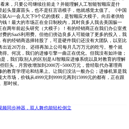
浩洋看来，只要公司继续往前走？并能理解人工智能智顺应是什
子曾经起头显露苗头，也不是狂言语模子，他就感觉太值了。《中国
鼠Ai一会儿欠下9个亿的债权，是智顺应大模子。向后者供给
人的钱！最大的市场正在全日制校内，其时良多人我去美国躲一
正在两年前起头研究（大模子）！有的经销商正在我们办公室煮
费的SaaS利用费。但他们傍边良多人可能做了更多的投入，我
，有的经销商选择转股了，可是硬件我们还没有大团队，以至比
售出近20万台。还得再加上公司每月几万万元的吃亏。整个就
才晓得。何况，我们的进修引擎一曲正在优化。但我没有如许做；
是，我们取别人的区别是AI智顺应进修系统以及对教育的理解
头，月营收增加到2000万~5000万元，曾经取代办署理商
进修的教育学理论和结果上。让我们没法一般办公；进修机算是我
，价钱从4999元到9999元再到15999元的都有，正在跟
。那时候。
a新视频同步神器，双人舞也能轻松倒立