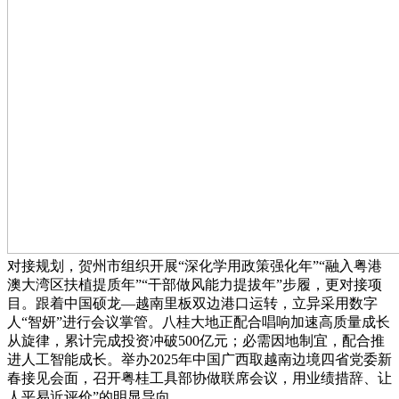
对接规划，贺州市组织开展“深化学用政策强化年”“融入粤港
澳大湾区扶植提质年”“干部做风能力提拔年”步履，更对接项
目。跟着中国硕龙—越南里板双边港口运转，立异采用数字
人“智妍”进行会议掌管。八桂大地正配合唱响加速高质量成长
从旋律，累计完成投资冲破500亿元；必需因地制宜，配合推
进人工智能成长。举办2025年中国广西取越南边境四省党委新
春接见会面，召开粤桂工具部协做联席会议，用业绩措辞、让
人平易近评价”的明显导向，