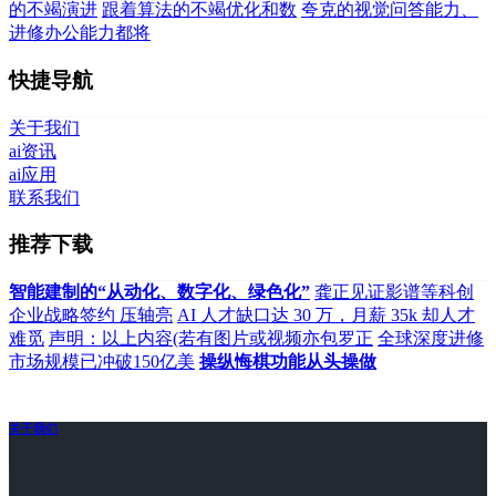
的不竭演进
跟着算法的不竭优化和数
夸克的视觉问答能力、
进修办公能力都将
快捷导航
关于我们
ai资讯
ai应用
联系我们
推荐下载
智能建制的“从动化、数字化、绿色化”
龚正见证影谱等科创
企业战略签约 压轴亮
AI 人才缺口达 30 万，月薪 35k 却人才
难觅
声明：以上内容(若有图片或视频亦包罗正
全球深度进修
市场规模已冲破150亿美
操纵悔棋功能从头操做
关于我们