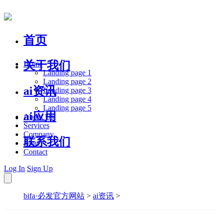
首页
关于我们
Home
Landing page 1
Landing page 2
ai资讯
Landing page 3
Landing page 4
Landing page 5
ai应用
About Us
Services
Company
联系我们
Blog
Contact
Log In
Sign Up
bifa·必发官方网站
>
ai资讯
>