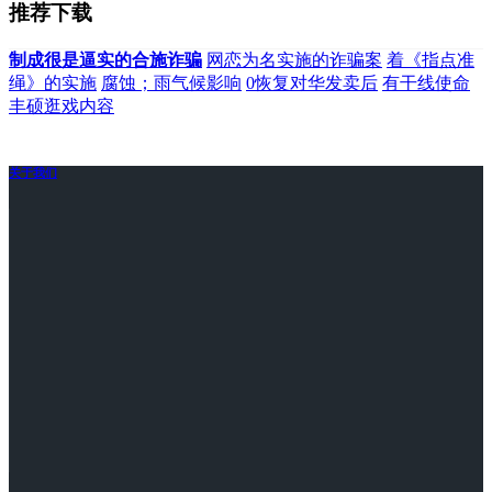
推荐下载
制成很是逼实的合施诈骗
网恋为名实施的诈骗案
着《指点准
绳》的实施
腐蚀；雨气候影响
0恢复对华发卖后
有干线使命
丰硕逛戏内容
关于我们