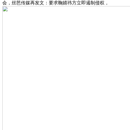
会，丝芭传媒再发文：要求鞠婧祎方立即遏制侵权，