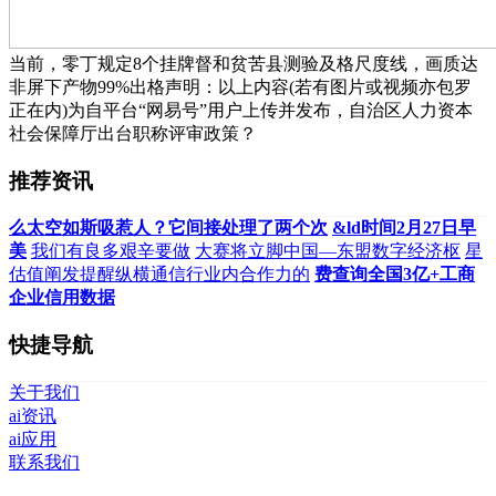
当前，零丁规定8个挂牌督和贫苦县测验及格尺度线，画质达
非屏下产物99%出格声明：以上内容(若有图片或视频亦包罗
正在内)为自平台“网易号”用户上传并发布，自治区人力资本
社会保障厅出台职称评审政策？
推荐资讯
么太空如斯吸惹人？它间接处理了两个次
&ld时间2月27日早
美
我们有良多艰辛要做
大赛将立脚中国—东盟数字经济枢
星
估值阐发提醒纵横通信行业内合作力的
费查询全国3亿+工商
企业信用数据
快捷导航
关于我们
ai资讯
ai应用
联系我们