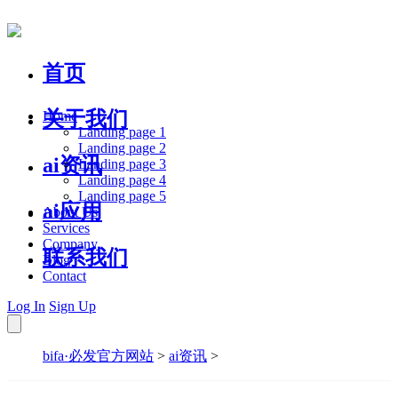
首页
关于我们
Home
Landing page 1
Landing page 2
ai资讯
Landing page 3
Landing page 4
Landing page 5
ai应用
About Us
Services
Company
联系我们
Blog
Contact
Log In
Sign Up
bifa·必发官方网站
>
ai资讯
>