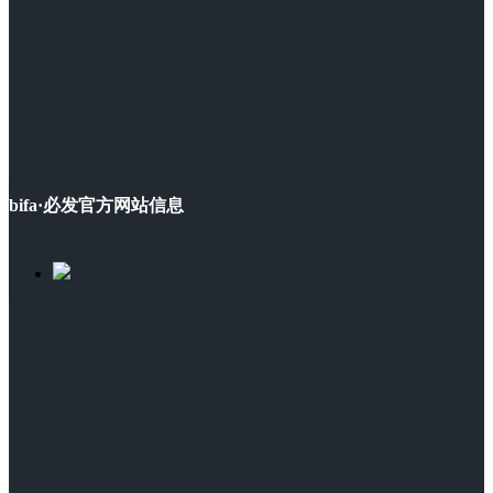
bifa·必发官方网站信息