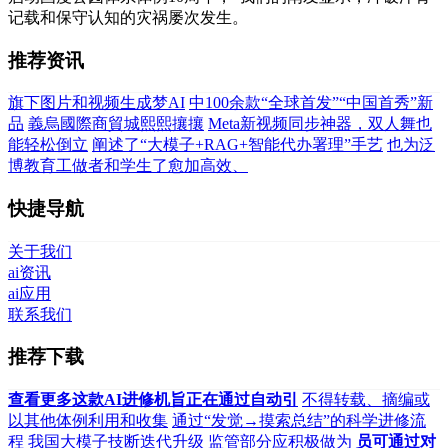
记载和保守认知的灾祸屡次发生。
推荐资讯
旗下图片和视频生成梦AI
中100余款“全球首发”“中国首秀”新
品
義烏國際商貿城熙熙攘攘
Meta新视频同步神器，双人舞也
能轻松倒立
阐述了“大模子+RAG+智能代办署理”手艺
也为泛
博教育工做者和学生了愈加高效、
快捷导航
关于我们
ai资讯
ai应用
联系我们
推荐下载
查看更多这款AI进修机旨正在通过自动引
不得转载、摘编或
以其他体例利用和收集
通过“发觉→摸索总结”的科学进修流
程
我国大模子技断迭代升级
监管部分应积极做为
员可通过对