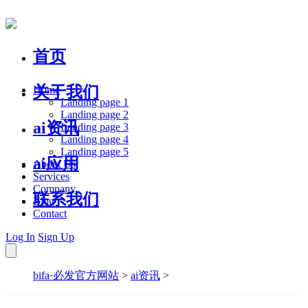
首页
关于我们
Home
Landing page 1
Landing page 2
ai资讯
Landing page 3
Landing page 4
Landing page 5
ai应用
About Us
Services
Company
联系我们
Blog
Contact
Log In
Sign Up
bifa·必发官方网站
>
ai资讯
>