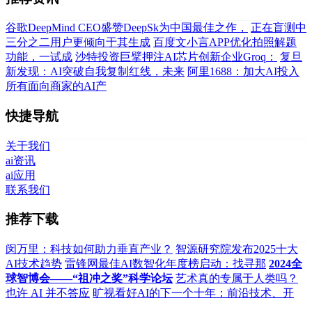
谷歌DeepMind CEO盛赞DeepSk为中国最佳之作，
正在盲测中
三分之二用户更倾向于其生成
百度文小言APP优化拍照解题
功能，一试成
沙特投资巨擘押注AI芯片创新企业Groq：
复旦
新发现：AI突破自我复制红线，未来
阿里1688：加大AI投入
所有面向商家的AI产
快捷导航
关于我们
ai资讯
ai应用
联系我们
推荐下载
闵万里：科技如何助力垂直产业？
智源研究院发布2025十大
AI技术趋势
雷锋网最佳AI数智化年度榜启动：找寻那
2024全
球智博会——“祖冲之奖”科学论坛
艺术真的专属于人类吗？
也许 AI 并不答应
旷视看好AI的下一个十年：前沿技术、开