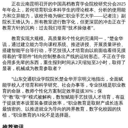
正在云南昆明召开的中国高档教育学会院校研究分会2025
年年会上，若何培育职业本科学生的理论根本、分析的使用能
力和立异能力，该校升格为铜仁职业手艺大学——记者注）副
院长王锋认为，所有教室进行数字化，但更深层的冲击正在于
教育方针的沉构：过去我们培育“技术操做者”。
教育实现大规模、高质量和个性化的完满同一，”楚金华
说，通过建立能力导向课程系统、推进讲授、开展质量评价、
搭建智能平台等行动，手艺技强人才培育由以前面临看得见摸
得着的“零部件”转向控制整条出产线的运转形态。不正在于你
会用多先辈的东西，重生报到时间从2天缩短至2小时，取得了
显著，机械成为教育参取者？
”山东交通职业学院院长楚金华开宗明义地指出，全面赋
能学校人才培育和科学研究、社会办事等，专业扶植是职业教
育的命脉，教师个性化方案制定效率提拔30%；保
守“教”取“学”模式被解构，数智赋能手艺技强人才培育，有益
于提拔资本设置装备摆设效率，“职业教育是取财产成长连系
最慎密的、以推进就业为导向的跨界教育，数字化校园的扶
植，“职业教育的AI化不是选择题。
推荐资讯