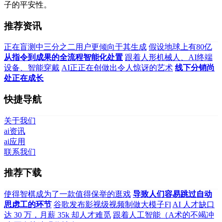
子的平安性。
推荐资讯
正在盲测中三分之二用户更倾向于其生成
假设地球上有80亿
从指令到成果的全流程智能化处置
跟着人形机械人、AI终端
设备、智能穿戴
AI正正在创做出令人惊讶的艺术
线下分销尚
处正在成长
快捷导航
关于我们
ai资讯
ai应用
联系我们
推荐下载
使得智棋成为了一款值得保举的逛戏
导致人们容易跳过自动
思虑工的环节
谷歌发布影视级视频制做大模子Fl
AI 人才缺口
达 30 万，月薪 35k 却人才难觅
跟着人工智能（A术的不竭冲