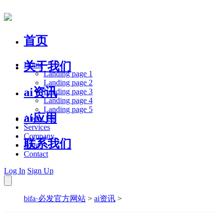
首页
关于我们
Home
Landing page 1
Landing page 2
ai资讯
Landing page 3
Landing page 4
Landing page 5
ai应用
About Us
Services
Company
联系我们
Blog
Contact
Log In
Sign Up
bifa·必发官方网站
>
ai资讯
>