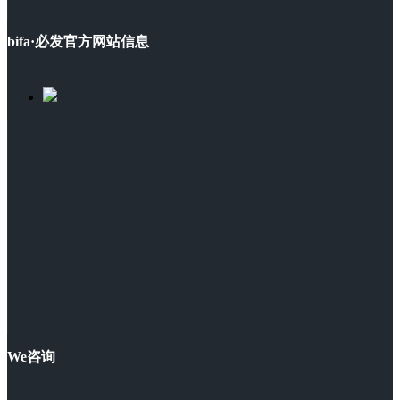
bifa·必发官方网站信息
We咨询