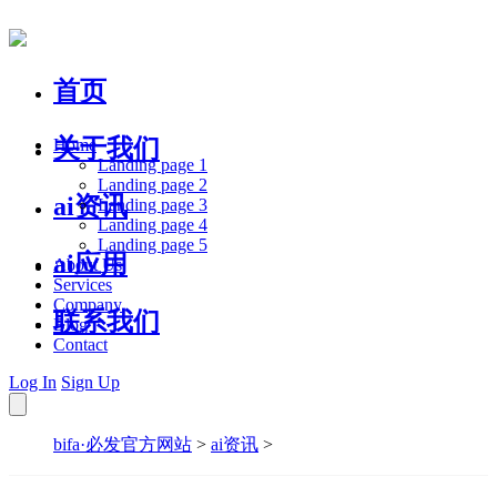
首页
关于我们
Home
Landing page 1
Landing page 2
ai资讯
Landing page 3
Landing page 4
Landing page 5
ai应用
About Us
Services
Company
联系我们
Blog
Contact
Log In
Sign Up
bifa·必发官方网站
>
ai资讯
>