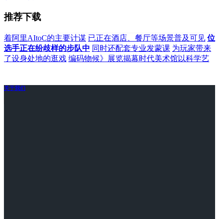
推荐下载
着阿里AItoC的主要计谋
已正在酒店、餐厅等场景普及可见
位
选手正在纷歧样的步队中
同时还配套专业发蒙课
为玩家带来
了设身处地的逛戏
编码物候》展览揭幕时代美术馆以科学艺
关于我们