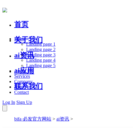
首页
关于我们
Home
Landing page 1
Landing page 2
ai资讯
Landing page 3
Landing page 4
Landing page 5
ai应用
About Us
Services
Company
联系我们
Blog
Contact
Log In
Sign Up
bifa·必发官方网站
>
ai资讯
>