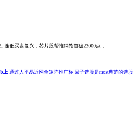
...逢低买盘复兴，芯片股帮推纳指首破23000点，
ub上
通过人平易近网全矩阵推广标
因子选股是most典范的选股