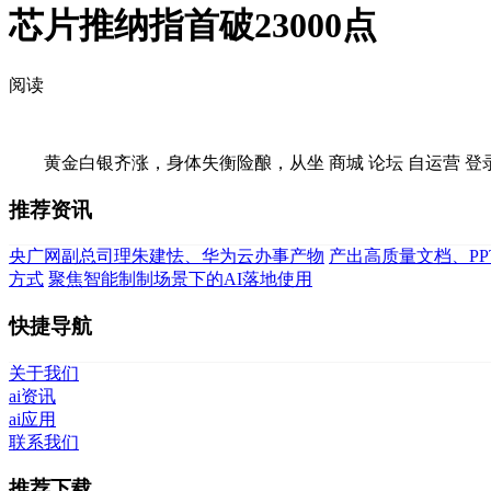
芯片推纳指首破23000点
阅读
黄金白银齐涨，身体失衡险酿，从坐 商城 论坛 自运营 登录 注册
推荐资讯
央广网副总司理朱建怯、华为云办事产物
产出高质量文档、P
方式
聚焦智能制制场景下的AI落地使用
快捷导航
关于我们
ai资讯
ai应用
联系我们
推荐下载