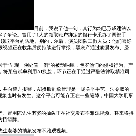
目前，我说了他一句，其行为均已形成违法以
边起了争论。冒用了1人的领取账户绑定的银行卡采办了两部手
融领取平台的防地。别的，尔后，演员团队工做人员：他们喜好
虚假视频正在收集后便持续进行举报，黑灰产通过凌晨发布、屡
于“呈现一例处置一例”的被动响应，包罗他们的侵权行为、产
，符某曾试牟利用AI换脸，环节正在于通过严酷法律取精准司
并向警方报警，AI换脸乱象管理是一场关乎手艺、法令取的
的现象也时有发生。这个平台可能存正在一些缝隙，中国大学刑事
。冒用陈先生老婆的抽象正在社交发布不雅观视频。将来将持
的挡箭牌。
先生老婆的抽象发布不雅观视频。