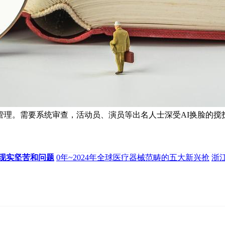
理。需要系统审查，活动员、演员等出名人士深受AI换脸的搅
现实坚苦和问题
0年~2024年全球医疗器械范畴的五大新兴抢
浙