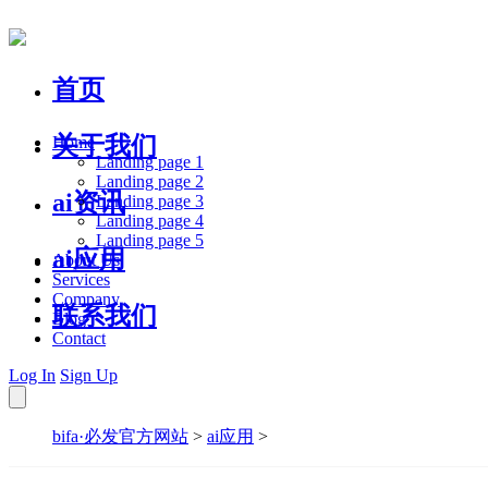
首页
关于我们
Home
Landing page 1
Landing page 2
ai资讯
Landing page 3
Landing page 4
Landing page 5
ai应用
About Us
Services
Company
联系我们
Blog
Contact
Log In
Sign Up
bifa·必发官方网站
>
ai应用
>