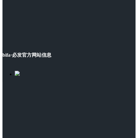
bifa·必发官方网站信息