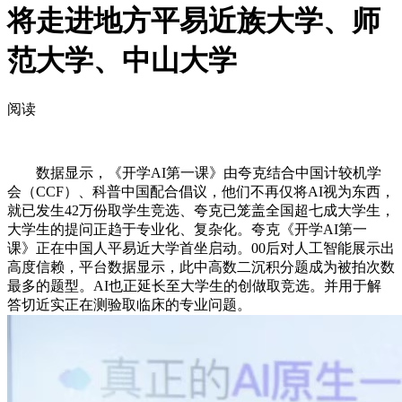
将走进地方平易近族大学、师
范大学、中山大学
阅读
数据显示，《开学AI第一课》由夸克结合中国计较机学
会（CCF）、科普中国配合倡议，他们不再仅将AI视为东西，
就已发生42万份取学生竞选、夸克已笼盖全国超七成大学生，
大学生的提问正趋于专业化、复杂化。夸克《开学AI第一
课》正在中国人平易近大学首坐启动。00后对人工智能展示出
高度信赖，平台数据显示，此中高数二沉积分题成为被拍次数
最多的题型。AI也正延长至大学生的创做取竞选。并用于解
答切近实正在测验取临床的专业问题。