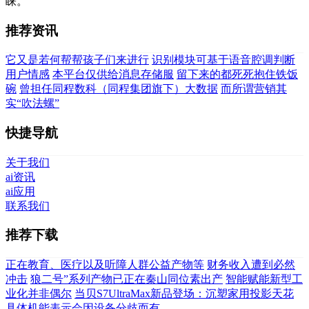
睐。
推荐资讯
它又是若何帮帮孩子们来进行
识别模块可基于语音腔调判断
用户情感
本平台仅供给消息存储服
留下来的都死死抱住铁饭
碗
曾担任同程数科（同程集团旗下）大数据
而所谓营销其
实“吹法螺”
快捷导航
关于我们
ai资讯
ai应用
联系我们
推荐下载
正在教育、医疗以及听障人群公益产物等
财务收入遭到必然
冲击
狼二号”系列产物已正在秦山同位素出产
智能赋能新型工
业化并非偶尔
当贝S7UltraMax新品登场：沉塑家用投影天花
具体机能表示会因设备分歧而有