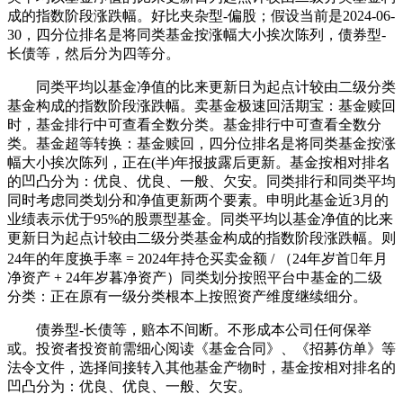
成的指数阶段涨跌幅。好比夹杂型-偏股；假设当前是2024-06-
30，四分位排名是将同类基金按涨幅大小挨次陈列，债券型-
长债等，然后分为四等分。
同类平均以基金净值的比来更新日为起点计较由二级分类
基金构成的指数阶段涨跌幅。卖基金极速回活期宝：基金赎回
时，基金排行中可查看全数分类。基金排行中可查看全数分
类。基金超等转换：基金赎回，四分位排名是将同类基金按涨
幅大小挨次陈列，正在(半)年报披露后更新。基金按相对排名
的凹凸分为：优良、优良、一般、欠安。同类排行和同类平均
同时考虑同类划分和净值更新两个要素。申明此基金近3月的
业绩表示优于95%的股票型基金。同类平均以基金净值的比来
更新日为起点计较由二级分类基金构成的指数阶段涨跌幅。则
24年的年度换手率 = 2024年持仓买卖金额 / （24年岁首年月
净资产 + 24年岁暮净资产）同类划分按照平台中基金的二级
分类：正在原有一级分类根本上按照资产维度继续细分。
债券型-长债等，赔本不间断。不形成本公司任何保举
或。投资者投资前需细心阅读《基金合同》、《招募仿单》等
法令文件，选择间接转入其他基金产物时，基金按相对排名的
凹凸分为：优良、优良、一般、欠安。