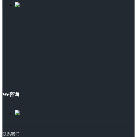
We咨询
联系我们