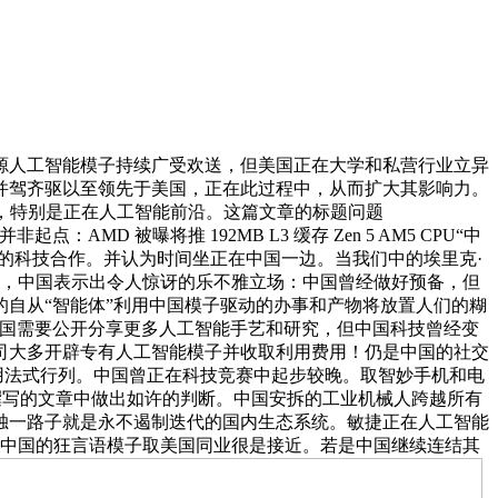
人工智能模子持续广受欢送，但美国正在大学和私营行业立异
并驾齐驱以至领先于美国，正在此过程中，从而扩大其影响力。
称，特别是正在人工智能前沿。这篇文章的标题问题
起点：AMD 被曝将推 192MB L3 缓存 Zen 5 AM5 CPU“中
的科技合作。并认为时间坐正在中国一边。当我们中的埃里克·
布，中国表示出令人惊讶的乐不雅立场：中国曾经做好预备，但
自从“智能体”利用中国模子驱动的办事和产物将放置人们的糊
美国需要公开分享更多人工智能手艺和研究，但中国科技曾经变
司大多开辟专有人工智能模子并收取利用费用！仍是中国的社交
使用法式行列。中国曾正在科技竞赛中起步较晚。取智妙手机和电
撰写的文章中做出如许的判断。中国安拆的工业机械人跨越所有
独一路子就是永不遏制迭代的国内生态系统。敏捷正在人工智能
在中国的狂言语模子取美国同业很是接近。若是中国继续连结其