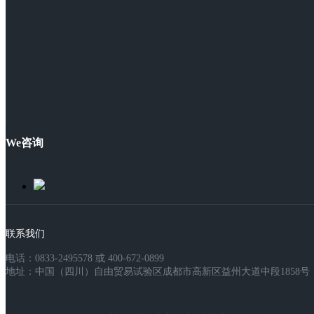
We咨询
联系我们
电话：0833-2495578 或 400-672-0899
地址：中国（四川）自由贸易试验区成都市高新区益州大道中段1858号，