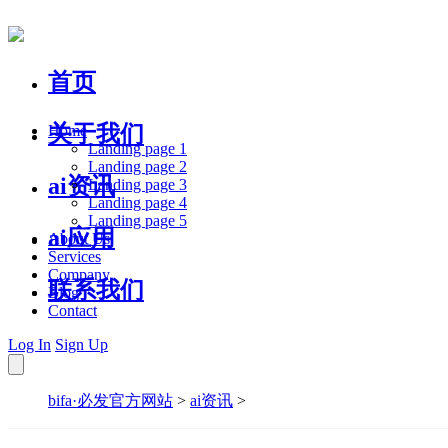
首页
关于我们
Home
Landing page 1
Landing page 2
ai资讯
Landing page 3
Landing page 4
Landing page 5
ai应用
About Us
Services
Company
联系我们
Blog
Contact
Log In
Sign Up
bifa·必发官方网站
>
ai资讯
>