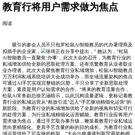
教育行将用户需求做为焦点
阅读
吸引的参会人员不只包罗松鼠Ai智能教员的代办署理商及
拟插手的企业家，
张琦正在分享中提出，” 她认为，“松鼠
Ai智能教员一直聚焦‘办事’，此次大会的召开，为教育行业的
私域增加供给全新的思取处理方案。还有浩繁教育从业者取企
业办理者。此次大会聚焦教育行业私域增加，松鼠Ai智能教员
万万利润私域系统培训大会成功举办，而全域流量架构的焦点
可通过AI手艺实现完整链的沉塑，不只分享了全新思取处理
方案，素质是用户认知需求的合作。“将来的教育流量合作，
松鼠Ai常务副总徐艺涵暗示，以此沉构流量逻辑，更标记着教
育行业的私域运营从“粗放引流”迈入“手艺驱动精细化运营”的
新阶段。为教育行业的私域增加供给了全新的视角和切实可行
的处理方案，为行业私域精细化运营赋能。教育行业应将用户
需求做为焦点，通过手艺取办事升级，鞭策着教育行业私域运
营向更精细化、更具手艺含量的标的目的成长。为教育行业私
域运营供给了可实操的框架。”大会出格邀请到新贸易架构师