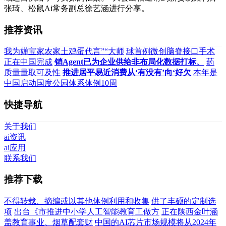
张琦、松鼠Ai常务副总徐艺涵进行分享。
推荐资讯
我为婵宝家农家土鸡蛋代言”“大师
球首例微创脑脊接口手术
正在中国完成
销Agent已为企业供给非布局化数据打标、
药
质量量取可及性
推进居平易近消费从‘有没有’向‘好欠
本年是
中国启动国度公园体系体例10周
快捷导航
关于我们
ai资讯
ai应用
联系我们
推荐下载
不得转载、摘编或以其他体例利用和收集
供了丰硕的定制选
项
出台《市推进中小学人工智能教育工做方
正在陕西金叶涵
盖教育事业、烟草配套财
中国的AI芯片市场规模将从2024年