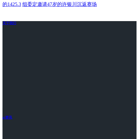
的1425.3
组委定邀请47岁的许银川沉返赛场
关于我们
ai资讯