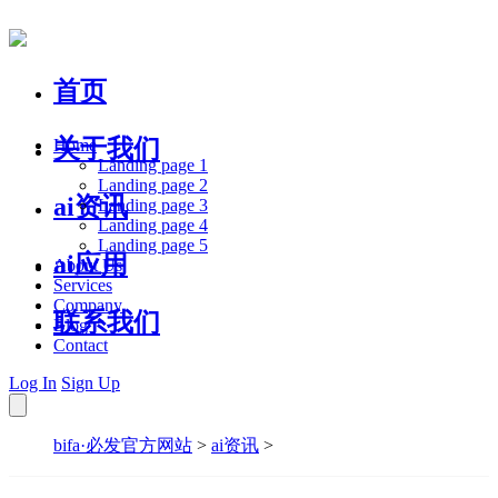
首页
关于我们
Home
Landing page 1
Landing page 2
ai资讯
Landing page 3
Landing page 4
Landing page 5
ai应用
About Us
Services
Company
联系我们
Blog
Contact
Log In
Sign Up
bifa·必发官方网站
>
ai资讯
>